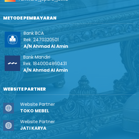
METODE PEMBAYARAN
Bank BCA
Rek. 2470320501
A/N Ahmad Al Amin
Bank Mandiri
Rek. 1840004860431
A/N Ahmad Al Amin
WEBSITE PARTNER
Website Partner
TOKO MEBEL
Website Partner
JATI KARYA