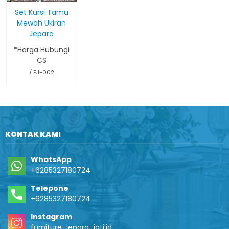
Set Kursi Tamu
Mewah Ukiran
Jepara
*Harga Hubungi
CS
/ FJ-002
KONTAK KAMI
WhatsApp
+6285327180724
Telepone
+6285327180724
Instagram
furniture_jepara_jati.id