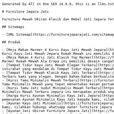
Generated by All in One SEO v4.9.9, this is an llms.txt file, used by LLMs to index the site.

# Furniture Jepara Jati

Furniture Mewah Ukiran Klasik dan Mebel Jati Jepara Termurah

## Sitemaps

- [XML Sitemap](https://furniturejeparajati.com/sitemap.xml): Contains all public & indexable URLs for this website.

## Produk

- [Meja Makan Marmer 6 Kursi Kayu Jati Mewah Jepara](https://furniturejeparajati.com/meja-makan-marmer-6-kursi-kayu-jati-mewah-jepara/) - 1 Set Meja Makan Marmer 6 Kursi Kayu Jati Mewah Jepara Rumah Mewah ini memiliki desain sangat elegan untuk hunian ruang makan anda. Segera hubungi Whatsapp kami
- [Meja Makan 4 Kursi Jati Klasik Top Marmer](https://furniturejeparajati.com/meja-makan-4-kursi-jati-klasik-top-marmer/) - Set Meja Makan 4 Kursi Jati Klasik Top Marmer Rumah Mewah Ala Eropa ini memiliki desain sangat mewah untuk hunian ruang makan anda dengan gaya rumah eropa turki
- [Tempat Tidur Kayu Jati Mewah Elegan Terbaru](https://furniturejeparajati.com/tempat-tidur-kayu-jati-mewah-elegan-terbaru/) - Nikmati tidur yang nyaman dan istirahat yang mendalam di Tempat Tidur Kayu Jati Mewah Elegan Terbaru kami yang elegan. Dengan bahan-bahan berkualitas tinggi
- [Tempat Tidur Mewah Klasik Kayu Jati Terbaru](https://furniturejeparajati.com/tempat-tidur-mewah-klasik-kayu-jati-terbaru/) - Tempat Tidur Mewah Klasik Kayu Jati Terbaru kami yang elegan. Dengan bahan-bahan berkualitas tinggi dan desain yang menawan. Segera konsultasi via Whatsapp
- [Kursi Tamu Minimalis Mewah Terbaru](https://furniturejeparajati.com/kursi-tamu-minimalis-mewah-terbaru/) - Ruang tamu adalah wajah utama sebuah hunian—dan Kursi Tamu Minimalis Mewah yang tepat menentukan kesan pertama yang ditampilkan. Segera konsultasi via Whatsapp
- [Kursi Tamu Jati Sudut Minimalis Mewah Terbaru](https://furniturejeparajati.com/kursi-tamu-jati-sudut-minimalis-mewah-terbaru/) - Set Kursi Tamu Jati Sudut Minimalis Mewah Terbaru Jepara ini merupakan produk unggulan toko mebel kami yang berbahan utama kayu jati yang diproses secara manual
- [Harga Kursi Ayunan Minimalis Kayu Jati Jepara](https://furniturejeparajati.com/harga-kursi-ayunan-minimalis-kayu-jati-jepara/) - Jika anda Ingin melakukan pemesanan Ayunan Minimalis Kayu Jati kepada kami, silahkan hubungi whatsapp owner furniture jepara jati karya mebel minimalis klasik.
- [Ayunan Kayu Jati Minimalis](https://furniturejeparajati.com/ayunan-kayu-jati-minimalis/) - Jika anda Ingin melakukan pemesanan Ayunan Kayu Jati Minimalis kepada kami, silahkan hubungi whatsapp owner furniture jepara jati karya mebel minimalis klasik.
- [Ayunan Jati Ukiran Furniture Jepara Jati](https://furniturejeparajati.com/ayunan-jati-ukiran-furniture-jepara-jati/) - Detail Ayunan Jati Ukiran Furniture Jepara Jati - Selamat siang semua, Kami dari Furniture jepara jati akan memperkenalkan
- [Set Kamar Tidur Anak Laki Karakter Mobil Sport](https://furniturejeparajati.com/set-kamar-tidur-anak-laki-karakter-mobil-sport/) - Dengan Set Kamar Tidur Anak Laki Karakter, Anda dapat memiliki ketenangan saat si kecil istirahat. Jelajahi pilihan ruang tidur yang sempurna untuk anak Anda.
- [Set Tempat Tidur Anak 2 Tingkat Perempuan Pricess](https://furniturejeparajati.com/set-tempat-tidur-anak-2-tingkat-perempuan-pricess/) - Dengan Set Tempat Tidur Anak Tingkat kami, Anda dapat memiliki ketenangan saat si kecil istirahat. Jelajahi pilihan kami dan ciptakan ruang tidur yang sempurna
- [Desain Kitchen Set Klasik Mewah White Gold](https://furniturejeparajati.com/desain-kitchen-set-klasik-mewah-white-gold/) - Almari Kitchen Set Klasik Mewah kami dirancang untuk memenuhi kebutuhan fungsionalitas sehari-hari sambil menambahkan sentuhan kemewahan ke ruang dapur Anda.
- [Kitchen Set Mewah Elegan Warna Gold Leaf Klasik](https://furniturejeparajati.com/kitchen-set-mewah-elegan-warna-gold-leaf-klasik/) - Almari Kitchen Set Mewah Elegan kami dirancang untuk memenuhi kebutuhan fungsionalitas sehari-hari sambil menambahkan sentuhan kemewahan ke ruang dapur Anda.
- [Meja Makan Ukir Jepara Mewah](https://furniturejeparajati.com/meja-makan-ukir-jepara-mewah/) - paragraf pertamaa mengandung keyword|keyword2|keyword3 contoh: Furniturjeparajati.com menawarkan Meja Makan dengan desain modern. Meja makan ukir jepara....... hubungi kami untuk pemesanan meja makan ukir jepara mewah
- [Bufet Console Table Set Kursi Ukir Jepara](https://furniturejeparajati.com/bufet-console-table-set-kursi-ukir-jepara/) - Lengkapi tampilan interior rumah Anda dengan Bufet Console Table Set Kursi Ukir Jepara yang dirancang untuk menghadirkan kesan elegan, modern, dan eksklusif.
- [Set Bufet TV Lemari Hias Mewah Minimalis Jepara](https://furniturejeparajati.com/set-bufet-tv-lemari-hias-mewah-minimalis-jepara/) - Bufet TV Lemari Hias Mewah Minimalis Jepara dengan kombinasi yang sempurna antara keindahan estetika dan kepraktisan. Sebagai tempat untuk televisi dan lainnya.
- [Meja Konsul Ukiran Mewah Jati Klasik Jepara](https://furniturejeparajati.com/meja-konsul-ukiran-mewah-jati-klasik-jepara/) - Lengkapi tampilan interior rumah Anda dengan Meja Konsul Ukiran Mewah Jati Klasik Jepara yang dirancang untuk menghadirkan kesan elegan, modern, dan eksklusif.
- [Meja Konsol Mewah Klasik Ukiran Jepara](https://furniturejeparajati.com/meja-konsol-mewah-klasik-ukiran-jepara/) - Lengkapi tampilan interior rumah Anda dengan meja konsol mewah klasik yang dirancang untuk menghadirkan kesan elegan, modern, dan eksklusif. Pesan via Whatsapp
- [Jual Lemari Pakaian Klasik 4 Pintu Jati Minimalis](https://furniturejeparajati.com/jual-lemari-pakaian-klasik-4-pintu-jati-minimalis/) - Pastikan kebutuhan ruang penyimpanan baju kesayangan anda di dalam Jual Lemari Pakaian Klasik 4 Pintu Terbaru ini yang berkwalitas. Pesemasan via Whatsapp.
- [Lemari Pakaian 4 Pintu Kayu Jati Minimalis Terbaru](https://furniturejeparajati.com/lemari-pakaian-4-pintu-kayu-jati/) - Ciptakan kamar tidur yang rapi