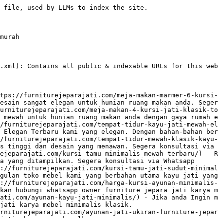
, mewah, dan penuh karakter dengan Lemari Pakaian 4 Pintu Kayu Jati Minimalis yang tepat untuk fungsionalitas dalam satu produk.
- [Bale Bale Kayu Jati Minimalis Kursi Santai Di Rumah](https://furniturejeparajati.com/bale-bale-kayu-jati-minimalis-kursi-santai/) - Bale Bale Kayu Jati Minimalis Kursi Santai Di Rumah sering kali memiliki kontruksi yang kokoh dan bentuk yang anggun. Segera Custom Desain untuk Ruang TV Anda
- [Bufet Jati Klasik Jepara Meja TV Terbaru](https://furniturejeparajati.com/bufet-jati-klasik-jepara-meja-tv-terbaru/) - Anda dapat melakukan pemesanan Bufet Jati Klasik Jepara yang anda inginkan. Menggunakan cara Online Chatting melalui WhatsApp. Segera Konsultasi Hari ini Diskon
- [Tempat Tidur Mewah Jepara Luxury Italian Style](https://furniturejeparajati.com/tempat-tidur-mewah-jepara-luxury-italian-style/) - Set Tempat Tidur Mewah Jepara merupakan suatu ranjang hotel yang tergolong klasik dan mewah dengan model ukiran dan berbahan kayu mahoni dengan finishing mewah
- [Set Kamar Tidur Mewah Kanopi Klasik Jepara](https://furniturejeparajati.com/set-kamar-tidur-mewah-kanopi-klasik-jepara/) - Set Kamar Tidur Mewah Kanopi Klasik Jepara kami yang elegan. Dengan bahan-bahan berkualitas tinggi dan desain yang menawan untuk kamar pengantin baru Jakarta.
- [Lemari Kaca Hias Pajangan Mewah Jati Klasik Jepara](https://furniturejeparajati.com/lemari-kaca-hias-pajangan-mewah-jati-klasik-jepara/) - ercantik interior rumah Anda dengan lemari kaca hias pajangan mewah berdesain klasik dan finishing halus. Dibuat dari material berkualitas pemesanan via Whatsap
- [Bufet Console Table Mewah Jati Klasik Jepara](https://furniturejeparajati.com/bufet-console-table-mewah-jati-klasik-jepara/) - Anda dapat melakukan pemesanan Bufet Console Table Mewah Jati Klasik Jepara Pigura mebel jepara yang anda inginkan. Cara Online Chatting kami melalui WhatsApp
- [Sofa Ruang Tamu Klasik Mewah Jati Ukir Jepara](https://furniturejeparajati.com/sofa-ruang-tamu-klasik-mewah-jati-ukir-jepara/) - Furnitur Set Sofa Ruang Tamu Klasik Mewah Jati Ukir Jepara ini salah satu produk unggulan toko mebel kami. Segera hubungi Whatsapp untuk Pemesanan dan Tanya2
- [Sofa Tamu Mewah Imperial Jati Klasik Jepara](https://furniturejeparajati.com/sofa-tamu-mewah-imperial-jati-klasik-jepara/) - Silahkan hubungi toko Sofa Tamu Mewah Imperial jati jepara online kami untuk melanjutkan pemesanan Sofa Tamu Mewah Jepara yang anda inginkan maupun custom.
- [Set Kursi Teras Minimalis Jati Premium](https://furniturejeparajati.com/set-kursi-teras-minimalis-jati-premium/) - Kursi Teras Minimalis Villa Apartemen Jakarta ini memiliki desain sangat mewah untuk hunian ruang lobby, untuk menciptakan ruang makan ala cafetaria Bogor Bali
- [Set Meja Cafe Minimalis Kursi Rotan Jepara](https://furniturejeparajati.com/set-meja-cafe-minimalis-kursi-rotan-jepara/) - Anda dapat melakukan pemesanan Set Meja Cafe Minimalis yang anda inginkan. Melalui WhatsApp Dan proses pembayaran transfer Bca / Mandiri atas nama Ahmad Al Amin
- [Meja Kerja Jati Klasik Ruang Pimpinan](https://furniturejeparajati.com/meja-kerja-jati-klasik-ruang-pimpinan/) - Harga & Cara Pemesanan 1 Set Meja Kerja Jati Klasik Ruang Pimpinan Terbaru Jakarta Bandung Surabaya bisa langsung whatsapp Owner Furniture Jepara Jati Karya.
- [Set Meja Kerja Klasik Ruang Direktur](https://furniturejeparajati.com/set-meja-kerja-klasik-ruang-direktur/) - Meja kerja klasik berkualitas premium yang memadukan desain mewah, konstruksi kokoh, dan fungsi ergonomis. Dirancang khusus untuk kebutuhan eksekutif Jakarta.
- [Meja Coffe Bundar Kayu Jati](https://furniturejeparajati.com/meja-coffe-bundar-kayu-jati/) - Kini sudah hadir di toko kami meja coffe bulat yang berbahan kayu jati dan kami kombinasi dengan kaki besi.
- [Meja Makan Mewah Elegan 6 Kursi Kulit Asli Import](https://furniturejeparajati.com/meja-makan-mewah-elegan-6-kursi-kulit-asli-import/) - 1 Set Meja Makan Mewah Elegan 6 Kursi Kulit Asli Import Rumah Mewah Ala Eropa ini memiliki desain sangat mewah untuk hunian ruang makan anda. Segera Whatsapp.
- [Meja Makan Jati Kl